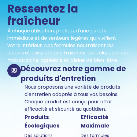
Ressentez la
fraîcheur
À chaque utilisation, profitez d'une pureté
immédiate et de senteurs légères qui vivifient
votre intérieur. Nos formules neutralisent les
odeurs et assurent une fraîcheur durable, pour une
maison saine, agréable et pleine de bien-être.
Découvrez notre gamme de
produits d'entretien
Nous proposons une variété de produits
d'entretien adaptés à tous vos besoins.
Chaque produit est conçu pour offrir
efficacité et sécurité au quotidien.
Produits
Efficacité
Écologiques
Maximale
Des solutions
Des formules